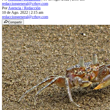
redacciongeneral@crhoy.com
Por
Agencia / Redacción
10 de Ago. 2022
|
2:15 am
redacciongeneral@crhoy.com
Compartir