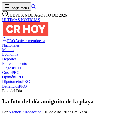
Toggle menu
JUEVES, 6 DE AGOSTO DE 2026
ÚLTIMAS NOTICIAS
PRO
Activar membresía
Nacionales
Mundo
Economía
Deportes
Entretenimiento
Juegos
PRO
Gusto
PRO
Opinión
PRO
Diputómetro
PRO
Beneficios
PRO
Foto del Día
La foto del día amiguito de la playa
Por
Agencia / Redacción
| 10 de Ago. 2022 | 2:15 am