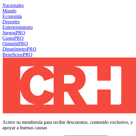
Nacionales
Mundo
Economía
Deportes
Entretenimiento
Juegos
PRO
Gusto
PRO
Opinión
PRO
Diputómetro
PRO
Beneficios
PRO
Active su membresía para recibir descuentos, contenido exclusivo, y
apoyar a buenas causas