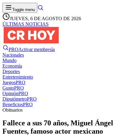
Toggle menu
JUEVES, 6 DE AGOSTO DE 2026
ÚLTIMAS NOTICIAS
PRO
Activar membresía
Nacionales
Mundo
Economía
Deportes
Entretenimiento
Juegos
PRO
Gusto
PRO
Opinión
PRO
Diputómetro
PRO
Beneficios
PRO
Obituarios
Fallece a sus 70 años, Miguel Ángel
Fuentes, famoso actor mexicano