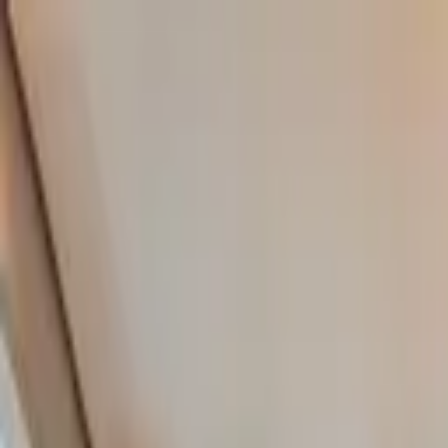
Nacionales
Mundo
Economía
Deportes
Entretenimiento
Juegos
PRO
Gusto
PRO
Opinión
PRO
Diputómetro
PRO
Beneficios
PRO
Entretenimiento
EEUU: Encuentran muerta en su casa a rec
Al parecer tenía problemas mentales.
Por
Ingrid Hidalgo
| 22 de Feb. 2024 | 12:15 pm
ingrid.hidalgo@crhoy.com
Por
Ingrid Hidalgo
22 de Feb. 2024
|
12:15 pm
ingrid.hidalgo@crhoy.com
Compartir