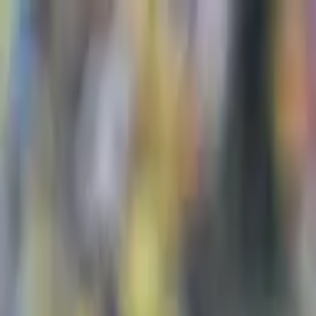
Nacionales
Mundo
Economía
Deportes
Entretenimiento
Juegos
PRO
Gusto
PRO
Opinión
PRO
Diputómetro
PRO
Beneficios
PRO
Deportes
(Fotos) Íñigo Martínez disfruta días de de
Por
Ximena Barahona
| 29 de Jun. 2026 | 3:35 pm
ximena.barahona@crhoy.com
Por
Ximena Barahona
29 de Jun. 2026
|
3:35 pm
ximena.barahona@crhoy.com
Compartir