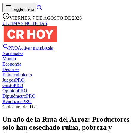
Toggle menu
VIERNES, 7 DE AGOSTO DE 2026
ÚLTIMAS NOTICIAS
PRO
Activar membresía
Nacionales
Mundo
Economía
Deportes
Entretenimiento
Juegos
PRO
Gusto
PRO
Opinión
PRO
Diputómetro
PRO
Beneficios
PRO
Caricatura del Día
Un año de la Ruta del Arroz: Productores
solo han cosechado ruina, pobreza y