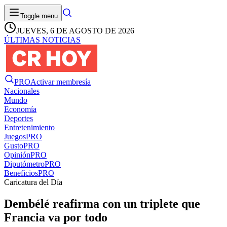
Toggle menu
JUEVES, 6 DE AGOSTO DE 2026
ÚLTIMAS NOTICIAS
PRO
Activar membresía
Nacionales
Mundo
Economía
Deportes
Entretenimiento
Juegos
PRO
Gusto
PRO
Opinión
PRO
Diputómetro
PRO
Beneficios
PRO
Caricatura del Día
Dembélé reafirma con un triplete que
Francia va por todo