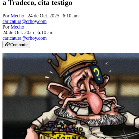
a Tradeco, cita testigo
Por
Mecho
| 24 de Oct. 2025 | 6:10 am
caricatura@crhoy.com
Por
Mecho
24 de Oct. 2025
|
6:10 am
caricatura@crhoy.com
Compartir