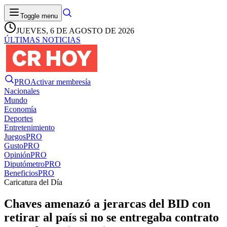
Toggle menu
JUEVES, 6 DE AGOSTO DE 2026
ÚLTIMAS NOTICIAS
PRO
Activar membresía
Nacionales
Mundo
Economía
Deportes
Entretenimiento
Juegos
PRO
Gusto
PRO
Opinión
PRO
Diputómetro
PRO
Beneficios
PRO
Caricatura del Día
Chaves amenazó a jerarcas del BID con
retirar al país si no se entregaba contrato